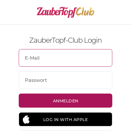
ZauberTopf-Club Login
LOG IN WITH APPLE