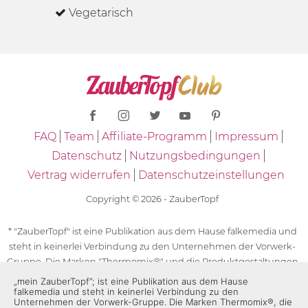
Vegetarisch
FAQ
Team
Affiliate-Programm
Impressum
Datenschutz
Nutzungsbedingungen
Vertrag widerrufen
Datenschutzeinstellungen
Copyright © 2026 - ZauberTopf
* "ZauberTopf" ist eine Publikation aus dem Hause falkemedia und
steht in keinerlei Verbindung zu den Unternehmen der Vorwerk-
Gruppe. Die Marken "Thermomix®" und die Produktgestaltungen
des "Thermomix®" sind eingetragene Marken der Unternehmen
„mein ZauberTopf”; ist eine Publikation aus dem Hause
falkemedia und steht in keinerlei Verbindung zu den
der Vorwerk-Gruppe. Die Marken Thermomix®, die Zeichen TM5®,
Unternehmen der Vorwerk-Gruppe. Die Marken Thermomix®, die
TM6 und TM31 sowie die Produktgestaltungen des Thermomix®