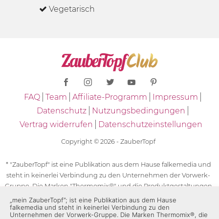
Vegetarisch
FAQ
Team
Affiliate-Programm
Impressum
Datenschutz
Nutzungsbedingungen
Vertrag widerrufen
Datenschutzeinstellungen
Copyright © 2026 - ZauberTopf
* "ZauberTopf" ist eine Publikation aus dem Hause falkemedia und
steht in keinerlei Verbindung zu den Unternehmen der Vorwerk-
Gruppe. Die Marken "Thermomix®" und die Produktgestaltungen
des "Thermomix®" sind eingetragene Marken der Unternehmen
„mein ZauberTopf”; ist eine Publikation aus dem Hause
falkemedia und steht in keinerlei Verbindung zu den
der Vorwerk-Gruppe. Die Marken Thermomix®, die Zeichen TM5®,
Unternehmen der Vorwerk-Gruppe. Die Marken Thermomix®, die
TM6 und TM31 sowie die Produktgestaltungen des Thermomix®