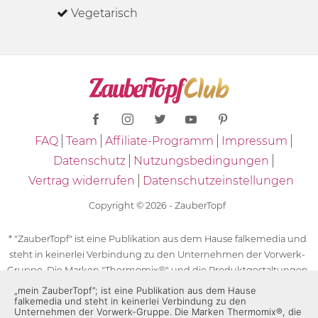
Vegetarisch
FAQ
Team
Affiliate-Programm
Impressum
Datenschutz
Nutzungsbedingungen
Vertrag widerrufen
Datenschutzeinstellungen
Copyright © 2026 - ZauberTopf
* "ZauberTopf" ist eine Publikation aus dem Hause falkemedia und
steht in keinerlei Verbindung zu den Unternehmen der Vorwerk-
Gruppe. Die Marken "Thermomix®" und die Produktgestaltungen
des "Thermomix®" sind eingetragene Marken der Unternehmen
„mein ZauberTopf”; ist eine Publikation aus dem Hause
falkemedia und steht in keinerlei Verbindung zu den
der Vorwerk-Gruppe. Die Marken Thermomix®, die Zeichen TM5®,
Unternehmen der Vorwerk-Gruppe. Die Marken Thermomix®, die
TM6 und TM31 sowie die Produktgestaltungen des Thermomix®