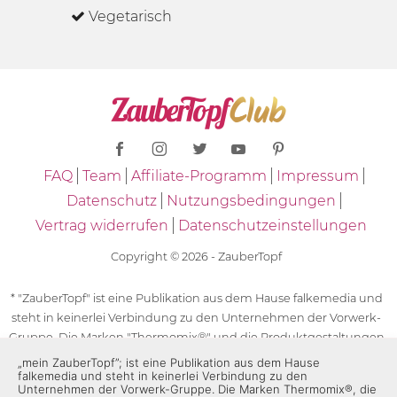
Vegetarisch
FAQ
Team
Affiliate-Programm
Impressum
Datenschutz
Nutzungsbedingungen
Vertrag widerrufen
Datenschutzeinstellungen
Copyright © 2026 - ZauberTopf
* "ZauberTopf" ist eine Publikation aus dem Hause falkemedia und
steht in keinerlei Verbindung zu den Unternehmen der Vorwerk-
Gruppe. Die Marken "Thermomix®" und die Produktgestaltungen
des "Thermomix®" sind eingetragene Marken der Unternehmen
„mein ZauberTopf”; ist eine Publikation aus dem Hause
falkemedia und steht in keinerlei Verbindung zu den
der Vorwerk-Gruppe. Die Marken Thermomix®, die Zeichen TM5®,
Unternehmen der Vorwerk-Gruppe. Die Marken Thermomix®, die
TM6 und TM31 sowie die Produktgestaltungen des Thermomix®