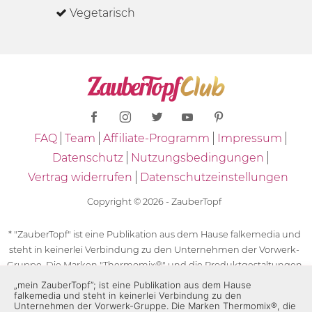
Vegetarisch
FAQ
Team
Affiliate-Programm
Impressum
Datenschutz
Nutzungsbedingungen
Vertrag widerrufen
Datenschutzeinstellungen
Copyright © 2026 - ZauberTopf
* "ZauberTopf" ist eine Publikation aus dem Hause falkemedia und
steht in keinerlei Verbindung zu den Unternehmen der Vorwerk-
Gruppe. Die Marken "Thermomix®" und die Produktgestaltungen
des "Thermomix®" sind eingetragene Marken der Unternehmen
„mein ZauberTopf”; ist eine Publikation aus dem Hause
falkemedia und steht in keinerlei Verbindung zu den
der Vorwerk-Gruppe. Die Marken Thermomix®, die Zeichen TM5®,
Unternehmen der Vorwerk-Gruppe. Die Marken Thermomix®, die
TM6 und TM31 sowie die Produktgestaltungen des Thermomix®