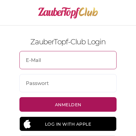
ZauberTopf-Club Login
LOG IN WITH APPLE