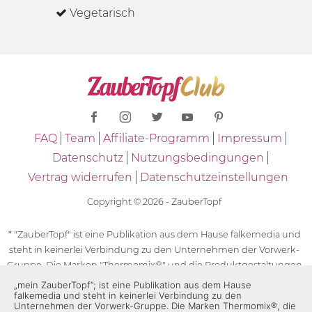
Vegetarisch
FAQ
Team
Affiliate-Programm
Impressum
Datenschutz
Nutzungsbedingungen
Vertrag widerrufen
Datenschutzeinstellungen
Copyright © 2026 - ZauberTopf
* "ZauberTopf" ist eine Publikation aus dem Hause falkemedia und
steht in keinerlei Verbindung zu den Unternehmen der Vorwerk-
Gruppe. Die Marken "Thermomix®" und die Produktgestaltungen
des "Thermomix®" sind eingetragene Marken der Unternehmen
„mein ZauberTopf”; ist eine Publikation aus dem Hause
falkemedia und steht in keinerlei Verbindung zu den
der Vorwerk-Gruppe. Die Marken Thermomix®, die Zeichen TM5®,
Unternehmen der Vorwerk-Gruppe. Die Marken Thermomix®, die
TM6 und TM31 sowie die Produktgestaltungen des Thermomix®