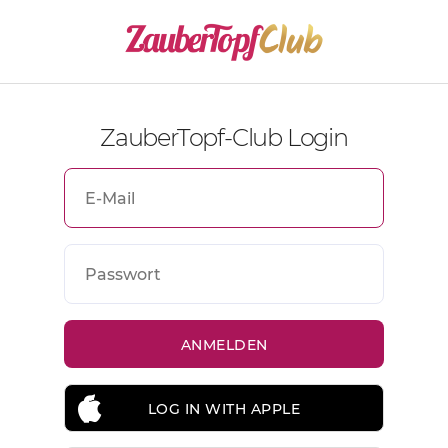
ZauberTopf-Club Login
LOG IN WITH APPLE