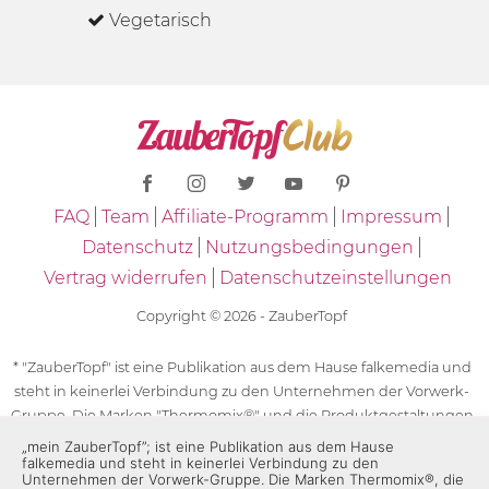
Vegetarisch
FAQ
Team
Affiliate-Programm
Impressum
Datenschutz
Nutzungsbedingungen
Vertrag widerrufen
Datenschutzeinstellungen
Copyright © 2026 - ZauberTopf
* "ZauberTopf" ist eine Publikation aus dem Hause falkemedia und
steht in keinerlei Verbindung zu den Unternehmen der Vorwerk-
Gruppe. Die Marken "Thermomix®" und die Produktgestaltungen
des "Thermomix®" sind eingetragene Marken der Unternehmen
„mein ZauberTopf”; ist eine Publikation aus dem Hause
falkemedia und steht in keinerlei Verbindung zu den
der Vorwerk-Gruppe. Die Marken Thermomix®, die Zeichen TM5®,
Unternehmen der Vorwerk-Gruppe. Die Marken Thermomix®, die
TM6 und TM31 sowie die Produktgestaltungen des Thermomix®