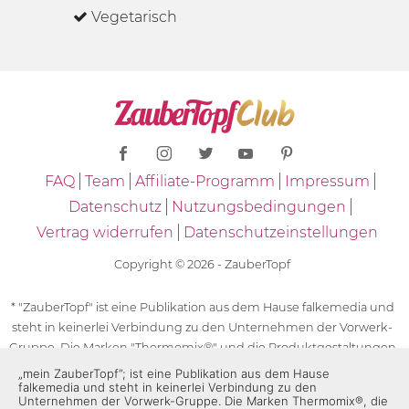
Vegetarisch
FAQ
Team
Affiliate-Programm
Impressum
Datenschutz
Nutzungsbedingungen
Vertrag widerrufen
Datenschutzeinstellungen
Copyright © 2026 - ZauberTopf
* "ZauberTopf" ist eine Publikation aus dem Hause falkemedia und
steht in keinerlei Verbindung zu den Unternehmen der Vorwerk-
Gruppe. Die Marken "Thermomix®" und die Produktgestaltungen
des "Thermomix®" sind eingetragene Marken der Unternehmen
„mein ZauberTopf”; ist eine Publikation aus dem Hause
falkemedia und steht in keinerlei Verbindung zu den
der Vorwerk-Gruppe. Die Marken Thermomix®, die Zeichen TM5®,
Unternehmen der Vorwerk-Gruppe. Die Marken Thermomix®, die
TM6 und TM31 sowie die Produktgestaltungen des Thermomix®