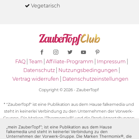
Vegetarisch
FAQ
Team
Affiliate-Programm
Impressum
Datenschutz
Nutzungsbedingungen
Vertrag widerrufen
Datenschutzeinstellungen
Copyright © 2026 - ZauberTopf
* "ZauberTopf" ist eine Publikation aus dem Hause falkemedia und
steht in keinerlei Verbindung zu den Unternehmen der Vorwerk-
Gruppe. Die Marken "Thermomix®" und die Produktgestaltungen
des "Thermomix®" sind eingetragene Marken der Unternehmen
„mein ZauberTopf”; ist eine Publikation aus dem Hause
falkemedia und steht in keinerlei Verbindung zu den
der Vorwerk-Gruppe. Die Marken Thermomix®, die Zeichen TM5®,
Unternehmen der Vorwerk-Gruppe. Die Marken Thermomix®, die
TM6 und TM31 sowie die Produktgestaltungen des Thermomix®