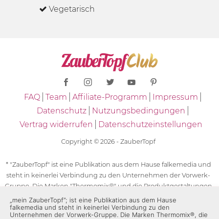
Vegetarisch
FAQ
Team
Affiliate-Programm
Impressum
Datenschutz
Nutzungsbedingungen
Vertrag widerrufen
Datenschutzeinstellungen
Copyright © 2026 - ZauberTopf
* "ZauberTopf" ist eine Publikation aus dem Hause falkemedia und
steht in keinerlei Verbindung zu den Unternehmen der Vorwerk-
Gruppe. Die Marken "Thermomix®" und die Produktgestaltungen
des "Thermomix®" sind eingetragene Marken der Unternehmen
„mein ZauberTopf”; ist eine Publikation aus dem Hause
falkemedia und steht in keinerlei Verbindung zu den
der Vorwerk-Gruppe. Die Marken Thermomix®, die Zeichen TM5®,
Unternehmen der Vorwerk-Gruppe. Die Marken Thermomix®, die
TM6 und TM31 sowie die Produktgestaltungen des Thermomix®