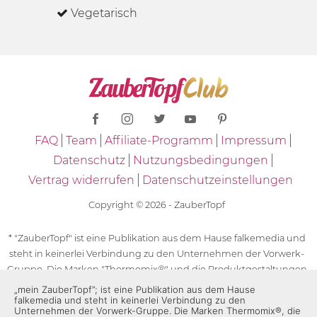
Vegetarisch
FAQ
Team
Affiliate-Programm
Impressum
Datenschutz
Nutzungsbedingungen
Vertrag widerrufen
Datenschutzeinstellungen
Copyright © 2026 - ZauberTopf
* "ZauberTopf" ist eine Publikation aus dem Hause falkemedia und
steht in keinerlei Verbindung zu den Unternehmen der Vorwerk-
Gruppe. Die Marken "Thermomix®" und die Produktgestaltungen
des "Thermomix®" sind eingetragene Marken der Unternehmen
„mein ZauberTopf”; ist eine Publikation aus dem Hause
falkemedia und steht in keinerlei Verbindung zu den
der Vorwerk-Gruppe. Die Marken Thermomix®, die Zeichen TM5®,
Unternehmen der Vorwerk-Gruppe. Die Marken Thermomix®, die
TM6 und TM31 sowie die Produktgestaltungen des Thermomix®