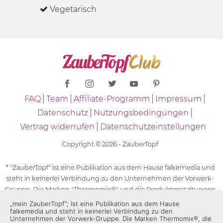
Vegetarisch
FAQ
Team
Affiliate-Programm
Impressum
Datenschutz
Nutzungsbedingungen
Vertrag widerrufen
Datenschutzeinstellungen
Copyright © 2026 - ZauberTopf
* "ZauberTopf" ist eine Publikation aus dem Hause falkemedia und
steht in keinerlei Verbindung zu den Unternehmen der Vorwerk-
Gruppe. Die Marken "Thermomix®" und die Produktgestaltungen
des "Thermomix®" sind eingetragene Marken der Unternehmen
„mein ZauberTopf”; ist eine Publikation aus dem Hause
falkemedia und steht in keinerlei Verbindung zu den
der Vorwerk-Gruppe. Die Marken Thermomix®, die Zeichen TM5®,
Unternehmen der Vorwerk-Gruppe. Die Marken Thermomix®, die
TM6 und TM31 sowie die Produktgestaltungen des Thermomix®