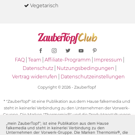
Vegetarisch
FAQ
Team
Affiliate-Programm
Impressum
Datenschutz
Nutzungsbedingungen
Vertrag widerrufen
Datenschutzeinstellungen
Copyright © 2026 - ZauberTopf
* "ZauberTopf" ist eine Publikation aus dem Hause falkemedia und
steht in keinerlei Verbindung zu den Unternehmen der Vorwerk-
Gruppe. Die Marken "Thermomix®" und die Produktgestaltungen
des "Thermomix®" sind eingetragene Marken der Unternehmen
„mein ZauberTopf”; ist eine Publikation aus dem Hause
falkemedia und steht in keinerlei Verbindung zu den
der Vorwerk-Gruppe. Die Marken Thermomix®, die Zeichen TM5®,
Unternehmen der Vorwerk-Gruppe. Die Marken Thermomix®, die
TM6 und TM31 sowie die Produktgestaltungen des Thermomix®