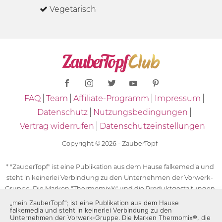
Vegetarisch
FAQ
Team
Affiliate-Programm
Impressum
Datenschutz
Nutzungsbedingungen
Vertrag widerrufen
Datenschutzeinstellungen
Copyright © 2026 - ZauberTopf
* "ZauberTopf" ist eine Publikation aus dem Hause falkemedia und
steht in keinerlei Verbindung zu den Unternehmen der Vorwerk-
Gruppe. Die Marken "Thermomix®" und die Produktgestaltungen
des "Thermomix®" sind eingetragene Marken der Unternehmen
„mein ZauberTopf”; ist eine Publikation aus dem Hause
falkemedia und steht in keinerlei Verbindung zu den
der Vorwerk-Gruppe. Die Marken Thermomix®, die Zeichen TM5®,
Unternehmen der Vorwerk-Gruppe. Die Marken Thermomix®, die
TM6 und TM31 sowie die Produktgestaltungen des Thermomix®