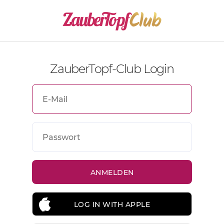
ZauberTopf-Club Login
LOG IN WITH APPLE