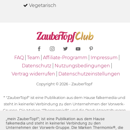
Vegetarisch
FAQ
Team
Affiliate-Programm
Impressum
Datenschutz
Nutzungsbedingungen
Vertrag widerrufen
Datenschutzeinstellungen
Copyright © 2026 - ZauberTopf
* "ZauberTopf" ist eine Publikation aus dem Hause falkemedia und
steht in keinerlei Verbindung zu den Unternehmen der Vorwerk-
Gruppe. Die Marken "Thermomix®" und die Produktgestaltungen
des "Thermomix®" sind eingetragene Marken der Unternehmen
„mein ZauberTopf”; ist eine Publikation aus dem Hause
falkemedia und steht in keinerlei Verbindung zu den
der Vorwerk-Gruppe. Die Marken Thermomix®, die Zeichen TM5®,
Unternehmen der Vorwerk-Gruppe. Die Marken Thermomix®, die
TM6 und TM31 sowie die Produktgestaltungen des Thermomix®