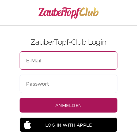
ZauberTopf-Club Login
LOG IN WITH APPLE