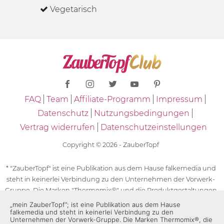
Vegetarisch
FAQ
Team
Affiliate-Programm
Impressum
Datenschutz
Nutzungsbedingungen
Vertrag widerrufen
Datenschutzeinstellungen
Copyright © 2026 - ZauberTopf
* "ZauberTopf" ist eine Publikation aus dem Hause falkemedia und
steht in keinerlei Verbindung zu den Unternehmen der Vorwerk-
Gruppe. Die Marken "Thermomix®" und die Produktgestaltungen
des "Thermomix®" sind eingetragene Marken der Unternehmen
„mein ZauberTopf”; ist eine Publikation aus dem Hause
falkemedia und steht in keinerlei Verbindung zu den
der Vorwerk-Gruppe. Die Marken Thermomix®, die Zeichen TM5®,
Unternehmen der Vorwerk-Gruppe. Die Marken Thermomix®, die
TM6 und TM31 sowie die Produktgestaltungen des Thermomix®