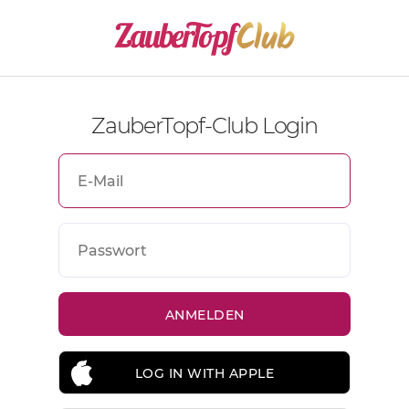
ZauberTopf-Club Login
LOG IN WITH APPLE