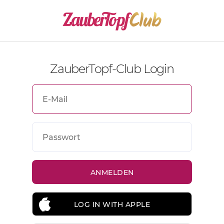
ZauberTopf-Club Login
LOG IN WITH APPLE