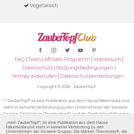
Vegetarisch
FAQ
Team
Affiliate-Programm
Impressum
Datenschutz
Nutzungsbedingungen
Vertrag widerrufen
Datenschutzeinstellungen
Copyright © 2026 - ZauberTopf
* "ZauberTopf" ist eine Publikation aus dem Hause falkemedia und
steht in keinerlei Verbindung zu den Unternehmen der Vorwerk-
Gruppe. Die Marken "Thermomix®" und die Produktgestaltungen
des "Thermomix®" sind eingetragene Marken der Unternehmen
„mein ZauberTopf”; ist eine Publikation aus dem Hause
falkemedia und steht in keinerlei Verbindung zu den
der Vorwerk-Gruppe. Die Marken Thermomix®, die Zeichen TM5®,
Unternehmen der Vorwerk-Gruppe. Die Marken Thermomix®, die
TM6 und TM31 sowie die Produktgestaltungen des Thermomix®