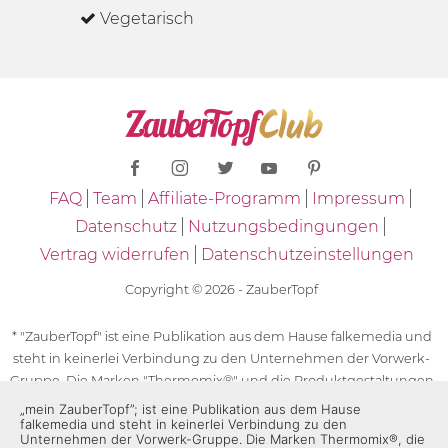
Vegetarisch
FAQ
Team
Affiliate-Programm
Impressum
Datenschutz
Nutzungsbedingungen
Vertrag widerrufen
Datenschutzeinstellungen
Copyright © 2026 - ZauberTopf
* "ZauberTopf" ist eine Publikation aus dem Hause falkemedia und
steht in keinerlei Verbindung zu den Unternehmen der Vorwerk-
Gruppe. Die Marken "Thermomix®" und die Produktgestaltungen
des "Thermomix®" sind eingetragene Marken der Unternehmen
„mein ZauberTopf”; ist eine Publikation aus dem Hause
falkemedia und steht in keinerlei Verbindung zu den
der Vorwerk-Gruppe. Die Marken Thermomix®, die Zeichen TM5®,
Unternehmen der Vorwerk-Gruppe. Die Marken Thermomix®, die
TM6 und TM31 sowie die Produktgestaltungen des Thermomix®