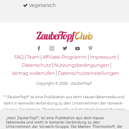
Vegetarisch
FAQ
Team
Affiliate-Programm
Impressum
Datenschutz
Nutzungsbedingungen
Vertrag widerrufen
Datenschutzeinstellungen
Copyright © 2026 - ZauberTopf
* "ZauberTopf" ist eine Publikation aus dem Hause falkemedia und
steht in keinerlei Verbindung zu den Unternehmen der Vorwerk-
Gruppe. Die Marken "Thermomix®" und die Produktgestaltungen
des "Thermomix®" sind eingetragene Marken der Unternehmen
„mein ZauberTopf”; ist eine Publikation aus dem Hause
falkemedia und steht in keinerlei Verbindung zu den
der Vorwerk-Gruppe. Die Marken Thermomix®, die Zeichen TM5®,
Unternehmen der Vorwerk-Gruppe. Die Marken Thermomix®, die
TM6 und TM31 sowie die Produktgestaltungen des Thermomix®