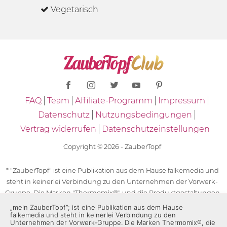
Vegetarisch
FAQ
Team
Affiliate-Programm
Impressum
Datenschutz
Nutzungsbedingungen
Vertrag widerrufen
Datenschutzeinstellungen
Copyright © 2026 - ZauberTopf
* "ZauberTopf" ist eine Publikation aus dem Hause falkemedia und
steht in keinerlei Verbindung zu den Unternehmen der Vorwerk-
Gruppe. Die Marken "Thermomix®" und die Produktgestaltungen
des "Thermomix®" sind eingetragene Marken der Unternehmen
„mein ZauberTopf”; ist eine Publikation aus dem Hause
falkemedia und steht in keinerlei Verbindung zu den
der Vorwerk-Gruppe. Die Marken Thermomix®, die Zeichen TM5®,
Unternehmen der Vorwerk-Gruppe. Die Marken Thermomix®, die
TM6 und TM31 sowie die Produktgestaltungen des Thermomix®