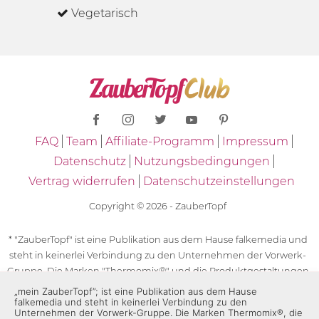
Vegetarisch
FAQ
Team
Affiliate-Programm
Impressum
Datenschutz
Nutzungsbedingungen
Vertrag widerrufen
Datenschutzeinstellungen
Copyright © 2026 - ZauberTopf
* "ZauberTopf" ist eine Publikation aus dem Hause falkemedia und
steht in keinerlei Verbindung zu den Unternehmen der Vorwerk-
Gruppe. Die Marken "Thermomix®" und die Produktgestaltungen
des "Thermomix®" sind eingetragene Marken der Unternehmen
„mein ZauberTopf”; ist eine Publikation aus dem Hause
falkemedia und steht in keinerlei Verbindung zu den
der Vorwerk-Gruppe. Die Marken Thermomix®, die Zeichen TM5®,
Unternehmen der Vorwerk-Gruppe. Die Marken Thermomix®, die
TM6 und TM31 sowie die Produktgestaltungen des Thermomix®