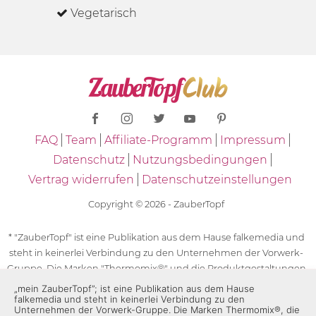
Vegetarisch
FAQ
Team
Affiliate-Programm
Impressum
Datenschutz
Nutzungsbedingungen
Vertrag widerrufen
Datenschutzeinstellungen
Copyright © 2026 - ZauberTopf
* "ZauberTopf" ist eine Publikation aus dem Hause falkemedia und
steht in keinerlei Verbindung zu den Unternehmen der Vorwerk-
Gruppe. Die Marken "Thermomix®" und die Produktgestaltungen
des "Thermomix®" sind eingetragene Marken der Unternehmen
„mein ZauberTopf”; ist eine Publikation aus dem Hause
falkemedia und steht in keinerlei Verbindung zu den
der Vorwerk-Gruppe. Die Marken Thermomix®, die Zeichen TM5®,
Unternehmen der Vorwerk-Gruppe. Die Marken Thermomix®, die
TM6 und TM31 sowie die Produktgestaltungen des Thermomix®