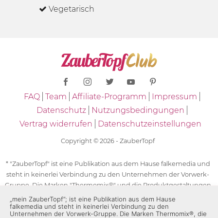
Vegetarisch
FAQ
Team
Affiliate-Programm
Impressum
Datenschutz
Nutzungsbedingungen
Vertrag widerrufen
Datenschutzeinstellungen
Copyright © 2026 - ZauberTopf
* "ZauberTopf" ist eine Publikation aus dem Hause falkemedia und
steht in keinerlei Verbindung zu den Unternehmen der Vorwerk-
Gruppe. Die Marken "Thermomix®" und die Produktgestaltungen
des "Thermomix®" sind eingetragene Marken der Unternehmen
„mein ZauberTopf”; ist eine Publikation aus dem Hause
falkemedia und steht in keinerlei Verbindung zu den
der Vorwerk-Gruppe. Die Marken Thermomix®, die Zeichen TM5®,
Unternehmen der Vorwerk-Gruppe. Die Marken Thermomix®, die
TM6 und TM31 sowie die Produktgestaltungen des Thermomix®