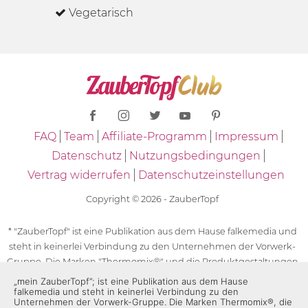
Vegetarisch
FAQ
Team
Affiliate-Programm
Impressum
Datenschutz
Nutzungsbedingungen
Vertrag widerrufen
Datenschutzeinstellungen
Copyright © 2026 - ZauberTopf
* "ZauberTopf" ist eine Publikation aus dem Hause falkemedia und
steht in keinerlei Verbindung zu den Unternehmen der Vorwerk-
Gruppe. Die Marken "Thermomix®" und die Produktgestaltungen
des "Thermomix®" sind eingetragene Marken der Unternehmen
„mein ZauberTopf”; ist eine Publikation aus dem Hause
falkemedia und steht in keinerlei Verbindung zu den
der Vorwerk-Gruppe. Die Marken Thermomix®, die Zeichen TM5®,
Unternehmen der Vorwerk-Gruppe. Die Marken Thermomix®, die
TM6 und TM31 sowie die Produktgestaltungen des Thermomix®