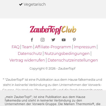
Vegetarisch
FAQ
Team
Affiliate-Programm
Impressum
Datenschutz
Nutzungsbedingungen
Vertrag widerrufen
Datenschutzeinstellungen
Copyright © 2026 - ZauberTopf
* "ZauberTopf" ist eine Publikation aus dem Hause falkemedia und
steht in keinerlei Verbindung zu den Unternehmen der Vorwerk-
Gruppe. Die Marken "Thermomix®" und die Produktgestaltungen
des "Thermomix®" sind eingetragene Marken der Unternehmen
„mein ZauberTopf”; ist eine Publikation aus dem Hause
falkemedia und steht in keinerlei Verbindung zu den
der Vorwerk-Gruppe. Die Marken Thermomix®, die Zeichen TM5®,
Unternehmen der Vorwerk-Gruppe. Die Marken Thermomix®, die
TM6 und TM31 sowie die Produktgestaltungen des Thermomix®