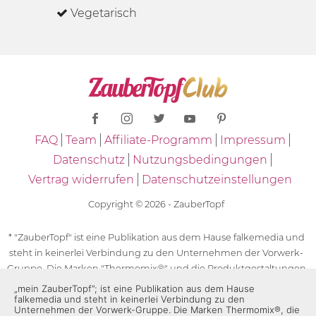
Vegetarisch
FAQ
Team
Affiliate-Programm
Impressum
Datenschutz
Nutzungsbedingungen
Vertrag widerrufen
Datenschutzeinstellungen
Copyright © 2026 - ZauberTopf
* "ZauberTopf" ist eine Publikation aus dem Hause falkemedia und
steht in keinerlei Verbindung zu den Unternehmen der Vorwerk-
Gruppe. Die Marken "Thermomix®" und die Produktgestaltungen
des "Thermomix®" sind eingetragene Marken der Unternehmen
„mein ZauberTopf”; ist eine Publikation aus dem Hause
falkemedia und steht in keinerlei Verbindung zu den
der Vorwerk-Gruppe. Die Marken Thermomix®, die Zeichen TM5®,
Unternehmen der Vorwerk-Gruppe. Die Marken Thermomix®, die
TM6 und TM31 sowie die Produktgestaltungen des Thermomix®