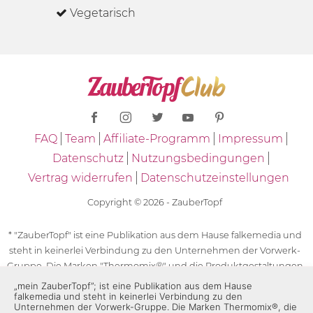
Vegetarisch
FAQ
Team
Affiliate-Programm
Impressum
Datenschutz
Nutzungsbedingungen
Vertrag widerrufen
Datenschutzeinstellungen
Copyright © 2026 - ZauberTopf
* "ZauberTopf" ist eine Publikation aus dem Hause falkemedia und
steht in keinerlei Verbindung zu den Unternehmen der Vorwerk-
Gruppe. Die Marken "Thermomix®" und die Produktgestaltungen
des "Thermomix®" sind eingetragene Marken der Unternehmen
„mein ZauberTopf”; ist eine Publikation aus dem Hause
falkemedia und steht in keinerlei Verbindung zu den
der Vorwerk-Gruppe. Die Marken Thermomix®, die Zeichen TM5®,
Unternehmen der Vorwerk-Gruppe. Die Marken Thermomix®, die
TM6 und TM31 sowie die Produktgestaltungen des Thermomix®