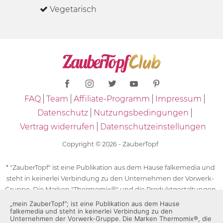
Vegetarisch
FAQ
Team
Affiliate-Programm
Impressum
Datenschutz
Nutzungsbedingungen
Vertrag widerrufen
Datenschutzeinstellungen
Copyright © 2026 - ZauberTopf
* "ZauberTopf" ist eine Publikation aus dem Hause falkemedia und
steht in keinerlei Verbindung zu den Unternehmen der Vorwerk-
Gruppe. Die Marken "Thermomix®" und die Produktgestaltungen
des "Thermomix®" sind eingetragene Marken der Unternehmen
„mein ZauberTopf”; ist eine Publikation aus dem Hause
falkemedia und steht in keinerlei Verbindung zu den
der Vorwerk-Gruppe. Die Marken Thermomix®, die Zeichen TM5®,
Unternehmen der Vorwerk-Gruppe. Die Marken Thermomix®, die
TM6 und TM31 sowie die Produktgestaltungen des Thermomix®