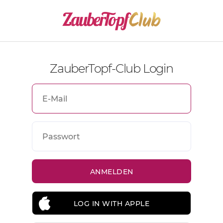
ZauberTopf-Club Login
LOG IN WITH APPLE