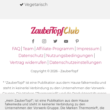
Vegetarisch
FAQ
Team
Affiliate-Programm
Impressum
Datenschutz
Nutzungsbedingungen
Vertrag widerrufen
Datenschutzeinstellungen
Copyright © 2026 - ZauberTopf
* "ZauberTopf" ist eine Publikation aus dem Hause falkemedia und
steht in keinerlei Verbindung zu den Unternehmen der Vorwerk-
Gruppe. Die Marken "Thermomix®" und die Produktgestaltungen
des "Thermomix®" sind eingetragene Marken der Unternehmen
„mein ZauberTopf”; ist eine Publikation aus dem Hause
falkemedia und steht in keinerlei Verbindung zu den
der Vorwerk-Gruppe. Die Marken Thermomix®, die Zeichen TM5®,
Unternehmen der Vorwerk-Gruppe. Die Marken Thermomix®, die
TM6 und TM31 sowie die Produktgestaltungen des Thermomix®