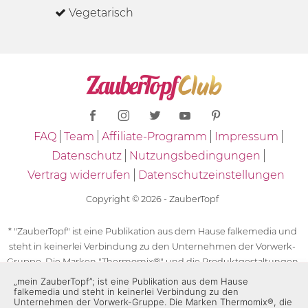
Vegetarisch
FAQ
Team
Affiliate-Programm
Impressum
Datenschutz
Nutzungsbedingungen
Vertrag widerrufen
Datenschutzeinstellungen
Copyright © 2026 - ZauberTopf
* "ZauberTopf" ist eine Publikation aus dem Hause falkemedia und
steht in keinerlei Verbindung zu den Unternehmen der Vorwerk-
Gruppe. Die Marken "Thermomix®" und die Produktgestaltungen
des "Thermomix®" sind eingetragene Marken der Unternehmen
„mein ZauberTopf”; ist eine Publikation aus dem Hause
falkemedia und steht in keinerlei Verbindung zu den
der Vorwerk-Gruppe. Die Marken Thermomix®, die Zeichen TM5®,
Unternehmen der Vorwerk-Gruppe. Die Marken Thermomix®, die
TM6 und TM31 sowie die Produktgestaltungen des Thermomix®