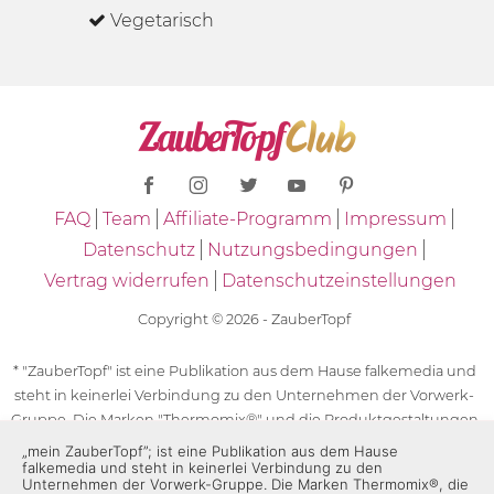
Vegetarisch
FAQ
Team
Affiliate-Programm
Impressum
Datenschutz
Nutzungsbedingungen
Vertrag widerrufen
Datenschutzeinstellungen
Copyright © 2026 - ZauberTopf
* "ZauberTopf" ist eine Publikation aus dem Hause falkemedia und
steht in keinerlei Verbindung zu den Unternehmen der Vorwerk-
Gruppe. Die Marken "Thermomix®" und die Produktgestaltungen
des "Thermomix®" sind eingetragene Marken der Unternehmen
„mein ZauberTopf”; ist eine Publikation aus dem Hause
falkemedia und steht in keinerlei Verbindung zu den
der Vorwerk-Gruppe. Die Marken Thermomix®, die Zeichen TM5®,
Unternehmen der Vorwerk-Gruppe. Die Marken Thermomix®, die
TM6 und TM31 sowie die Produktgestaltungen des Thermomix®