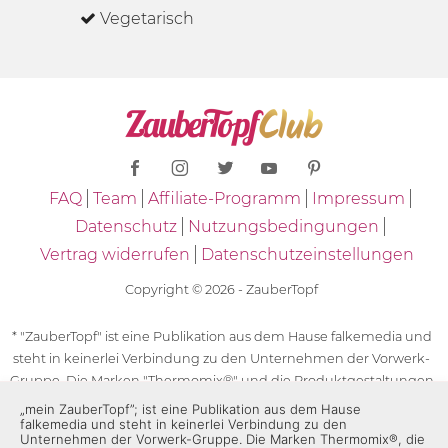
Vegetarisch
FAQ
Team
Affiliate-Programm
Impressum
Datenschutz
Nutzungsbedingungen
Vertrag widerrufen
Datenschutzeinstellungen
Copyright © 2026 - ZauberTopf
* "ZauberTopf" ist eine Publikation aus dem Hause falkemedia und
steht in keinerlei Verbindung zu den Unternehmen der Vorwerk-
Gruppe. Die Marken "Thermomix®" und die Produktgestaltungen
des "Thermomix®" sind eingetragene Marken der Unternehmen
„mein ZauberTopf”; ist eine Publikation aus dem Hause
falkemedia und steht in keinerlei Verbindung zu den
der Vorwerk-Gruppe. Die Marken Thermomix®, die Zeichen TM5®,
Unternehmen der Vorwerk-Gruppe. Die Marken Thermomix®, die
TM6 und TM31 sowie die Produktgestaltungen des Thermomix®