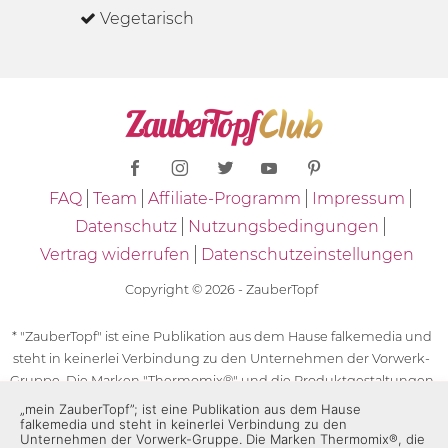
Vegetarisch
FAQ
Team
Affiliate-Programm
Impressum
Datenschutz
Nutzungsbedingungen
Vertrag widerrufen
Datenschutzeinstellungen
Copyright © 2026 - ZauberTopf
* "ZauberTopf" ist eine Publikation aus dem Hause falkemedia und
steht in keinerlei Verbindung zu den Unternehmen der Vorwerk-
Gruppe. Die Marken "Thermomix®" und die Produktgestaltungen
des "Thermomix®" sind eingetragene Marken der Unternehmen
„mein ZauberTopf”; ist eine Publikation aus dem Hause
falkemedia und steht in keinerlei Verbindung zu den
der Vorwerk-Gruppe. Die Marken Thermomix®, die Zeichen TM5®,
Unternehmen der Vorwerk-Gruppe. Die Marken Thermomix®, die
TM6 und TM31 sowie die Produktgestaltungen des Thermomix®