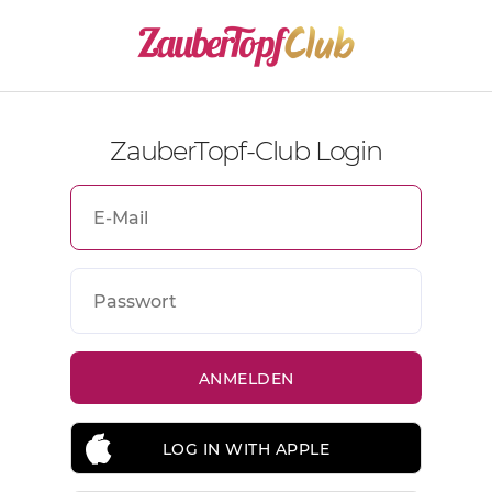
ZauberTopf-Club Login
LOG IN WITH APPLE