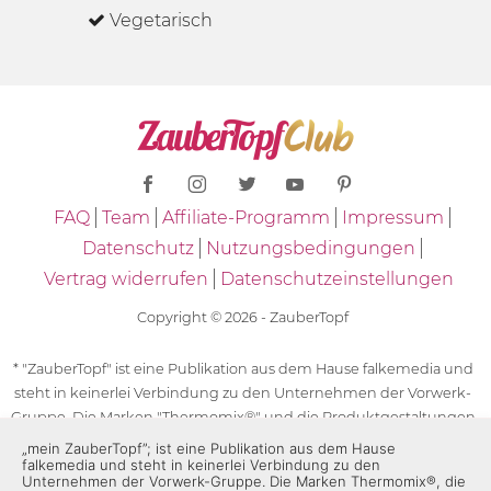
Vegetarisch
FAQ
Team
Affiliate-Programm
Impressum
Datenschutz
Nutzungsbedingungen
Vertrag widerrufen
Datenschutzeinstellungen
Copyright © 2026 - ZauberTopf
* "ZauberTopf" ist eine Publikation aus dem Hause falkemedia und
steht in keinerlei Verbindung zu den Unternehmen der Vorwerk-
Gruppe. Die Marken "Thermomix®" und die Produktgestaltungen
des "Thermomix®" sind eingetragene Marken der Unternehmen
„mein ZauberTopf”; ist eine Publikation aus dem Hause
falkemedia und steht in keinerlei Verbindung zu den
der Vorwerk-Gruppe. Die Marken Thermomix®, die Zeichen TM5®,
Unternehmen der Vorwerk-Gruppe. Die Marken Thermomix®, die
TM6 und TM31 sowie die Produktgestaltungen des Thermomix®