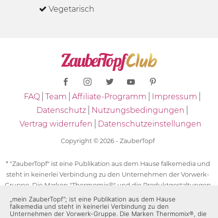
Vegetarisch
FAQ
Team
Affiliate-Programm
Impressum
Datenschutz
Nutzungsbedingungen
Vertrag widerrufen
Datenschutzeinstellungen
Copyright © 2026 - ZauberTopf
* "ZauberTopf" ist eine Publikation aus dem Hause falkemedia und
steht in keinerlei Verbindung zu den Unternehmen der Vorwerk-
Gruppe. Die Marken "Thermomix®" und die Produktgestaltungen
des "Thermomix®" sind eingetragene Marken der Unternehmen
„mein ZauberTopf”; ist eine Publikation aus dem Hause
falkemedia und steht in keinerlei Verbindung zu den
der Vorwerk-Gruppe. Die Marken Thermomix®, die Zeichen TM5®,
Unternehmen der Vorwerk-Gruppe. Die Marken Thermomix®, die
TM6 und TM31 sowie die Produktgestaltungen des Thermomix®