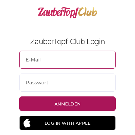
ZauberTopf-Club Login
LOG IN WITH APPLE