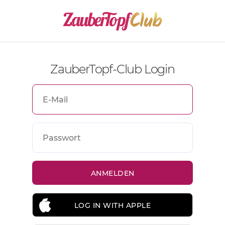
ZauberTopf-Club Login
LOG IN WITH APPLE