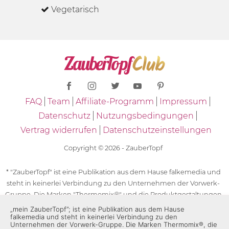
Vegetarisch
FAQ
Team
Affiliate-Programm
Impressum
Datenschutz
Nutzungsbedingungen
Vertrag widerrufen
Datenschutzeinstellungen
Copyright © 2026 - ZauberTopf
* "ZauberTopf" ist eine Publikation aus dem Hause falkemedia und
steht in keinerlei Verbindung zu den Unternehmen der Vorwerk-
Gruppe. Die Marken "Thermomix®" und die Produktgestaltungen
des "Thermomix®" sind eingetragene Marken der Unternehmen
„mein ZauberTopf”; ist eine Publikation aus dem Hause
falkemedia und steht in keinerlei Verbindung zu den
der Vorwerk-Gruppe. Die Marken Thermomix®, die Zeichen TM5®,
Unternehmen der Vorwerk-Gruppe. Die Marken Thermomix®, die
TM6 und TM31 sowie die Produktgestaltungen des Thermomix®