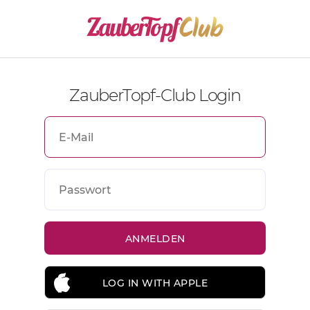
ZauberTopf-Club Login
LOG IN WITH APPLE