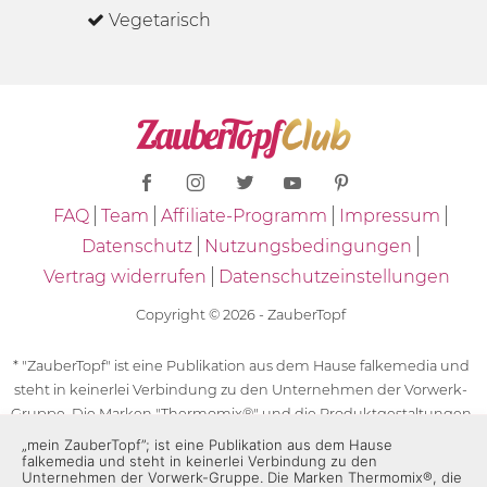
Vegetarisch
FAQ
Team
Affiliate-Programm
Impressum
Datenschutz
Nutzungsbedingungen
Vertrag widerrufen
Datenschutzeinstellungen
Copyright © 2026 - ZauberTopf
* "ZauberTopf" ist eine Publikation aus dem Hause falkemedia und
steht in keinerlei Verbindung zu den Unternehmen der Vorwerk-
Gruppe. Die Marken "Thermomix®" und die Produktgestaltungen
des "Thermomix®" sind eingetragene Marken der Unternehmen
„mein ZauberTopf”; ist eine Publikation aus dem Hause
falkemedia und steht in keinerlei Verbindung zu den
der Vorwerk-Gruppe. Die Marken Thermomix®, die Zeichen TM5®,
Unternehmen der Vorwerk-Gruppe. Die Marken Thermomix®, die
TM6 und TM31 sowie die Produktgestaltungen des Thermomix®