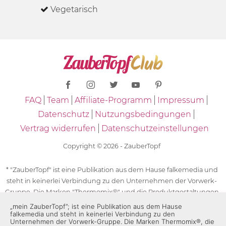
Vegetarisch
FAQ
Team
Affiliate-Programm
Impressum
Datenschutz
Nutzungsbedingungen
Vertrag widerrufen
Datenschutzeinstellungen
Copyright © 2026 - ZauberTopf
* "ZauberTopf" ist eine Publikation aus dem Hause falkemedia und
steht in keinerlei Verbindung zu den Unternehmen der Vorwerk-
Gruppe. Die Marken "Thermomix®" und die Produktgestaltungen
des "Thermomix®" sind eingetragene Marken der Unternehmen
„mein ZauberTopf”; ist eine Publikation aus dem Hause
falkemedia und steht in keinerlei Verbindung zu den
der Vorwerk-Gruppe. Die Marken Thermomix®, die Zeichen TM5®,
Unternehmen der Vorwerk-Gruppe. Die Marken Thermomix®, die
TM6 und TM31 sowie die Produktgestaltungen des Thermomix®